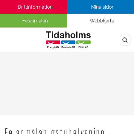
Driftinformation
Mina sidor
Felanmälan
Webbkarta
Felanmälan gatubelysning